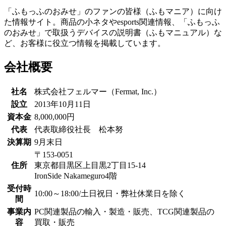
「ふもっふのおみせ」のファンの皆様（ふもマニア）に向け
た情報サイト。商品の小ネタやesports関連情報、「ふもっふ
のおみせ」で取扱うデバイスの説明書（ふもマニュアル）な
ど、お客様に役立つ情報を掲載しています。
会社概要
社名
株式会社フェルマー（Fermat, Inc.）
設立
2013年10月11日
資本金
8,000,000円
代表
代表取締役社長 松本努
決算期
9月末日
〒153-0051
住所
東京都目黒区上目黒2丁目15-14
IronSide Nakameguro4階
受付時
10:00～18:00/土日祝日・弊社休業日を除く
間
事業内
PC関連製品の輸入・製造・販売、TCG関連製品の
容
買取・販売