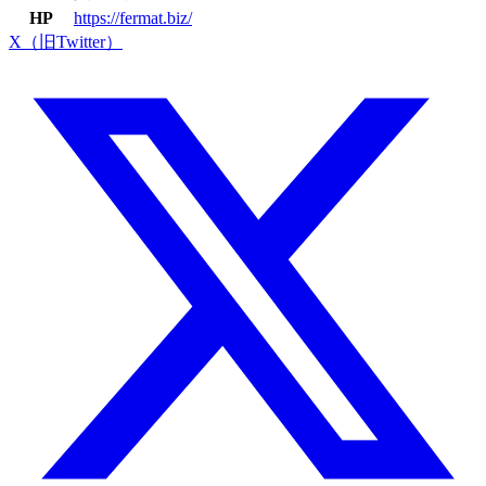
HP
https://fermat.biz/
X（旧Twitter）