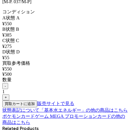
[M-P. 037/M-P]
コンディション
A
状態
A
¥
550
B
状態
B
¥
385
C
状態
C
¥
275
D
状態
D
¥
55
買取参考価格
¥
550
¥
500
数量
-
1
+
販売サイトで見る
買取カートに追加
状態表記について
「
基本水エネルギー
」の他の商品はこちら
ポケモンカードゲーム MEGA プロモーションカード
の他の
商品はこちら
Related Products