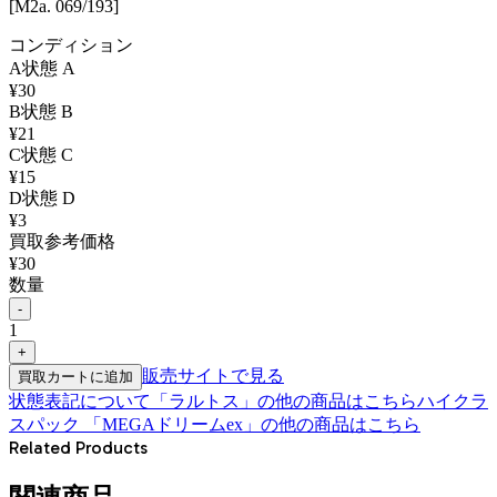
[M2a. 069/193]
コンディション
A
状態
A
¥
30
B
状態
B
¥
21
C
状態
C
¥
15
D
状態
D
¥
3
買取参考価格
¥
30
数量
-
1
+
販売サイトで見る
買取カートに追加
状態表記について
「
ラルトス
」の他の商品はこちら
ハイクラ
スパック 「MEGAドリームex」
の他の商品はこちら
Related Products