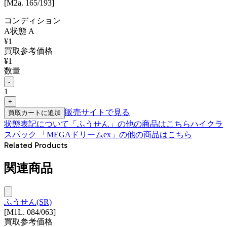
[M2a. 165/193]
コンディション
A
状態
A
¥
1
買取参考価格
¥
1
数量
-
1
+
販売サイトで見る
買取カートに追加
状態表記について
「
ふうせん
」の他の商品はこちら
ハイクラ
スパック 「MEGAドリームex」
の他の商品はこちら
Related Products
関連商品
ふうせん(SR)
[M1L. 084/063]
買取参考価格