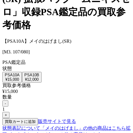
ロ」収録PSA鑑定品の買取参
考価格
【PSA10A】メイのはげまし(SR)
[M3. 107/080]
PSA鑑定品
状態
PSA10A
PSA10B
¥
15,000
¥
12,000
買取参考価格
¥
15,000
数量
-
1
+
販売サイトで見る
買取カートに追加
状態表記について
「
メイのはげまし
」の他の商品はこちら
拡