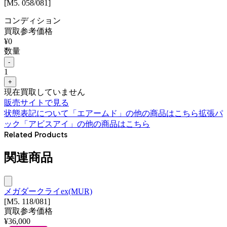
[M5. 058/081]
コンディション
買取参考価格
¥
0
数量
-
1
+
現在買取していません
販売サイトで見る
状態表記について
「
エアームド
」の他の商品はこちら
拡張パ
ック「アビスアイ」
の他の商品はこちら
Related Products
関連商品
メガダークライex(MUR)
[M5. 118/081]
買取参考価格
¥
36,000