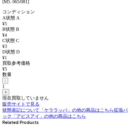
[M5. 065/081]
コンディション
A
状態
A
¥
5
B
状態
B
¥
4
C
状態
C
¥
3
D
状態
D
¥
1
買取参考価格
¥
5
数量
-
1
+
現在買取していません
販売サイトで見る
状態表記について
「
ケララッパ
」の他の商品はこちら
拡張パ
ック「アビスアイ」
の他の商品はこちら
Related Products