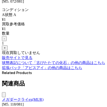
[M5. 072/081]
コンディション
A
状態
A
¥
1
買取参考価格
¥
1
数量
-
1
+
現在買取していません
販売サイトで見る
状態表記について
「
古びたたての化石
」の他の商品はこちら
拡張パック「アビスアイ」
の他の商品はこちら
Related Products
関連商品
メガダークライex(MUR)
[M5. 118/081]