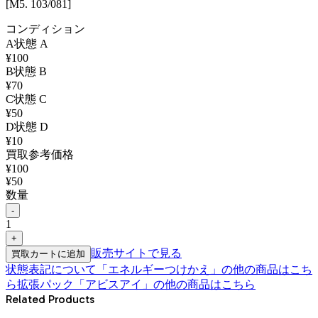
[M5. 103/081]
コンディション
A
状態
A
¥
100
B
状態
B
¥
70
C
状態
C
¥
50
D
状態
D
¥
10
買取参考価格
¥
100
¥
50
数量
-
1
+
販売サイトで見る
買取カートに追加
状態表記について
「
エネルギーつけかえ
」の他の商品はこち
ら
拡張パック「アビスアイ」
の他の商品はこちら
Related Products