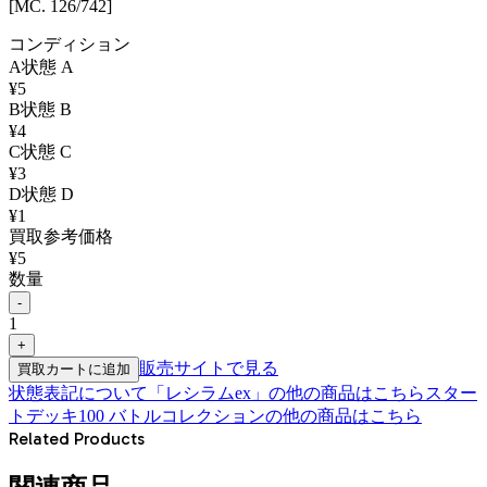
[MC. 126/742]
コンディション
A
状態
A
¥
5
B
状態
B
¥
4
C
状態
C
¥
3
D
状態
D
¥
1
買取参考価格
¥
5
数量
-
1
+
販売サイトで見る
買取カートに追加
状態表記について
「
レシラムex
」の他の商品はこちら
スター
トデッキ100 バトルコレクション
の他の商品はこちら
Related Products