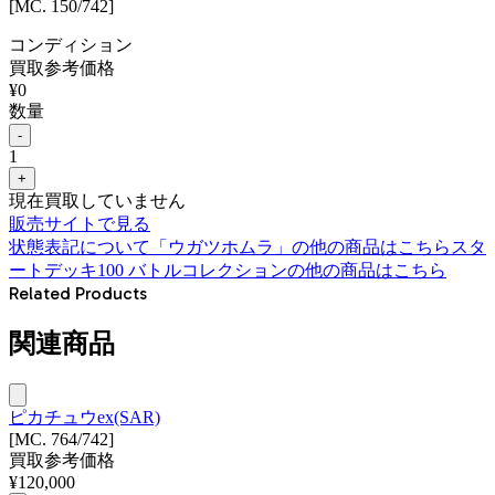
[MC. 150/742]
コンディション
買取参考価格
¥
0
数量
-
1
+
現在買取していません
販売サイトで見る
状態表記について
「
ウガツホムラ
」の他の商品はこちら
スタ
ートデッキ100 バトルコレクション
の他の商品はこちら
Related Products
関連商品
ピカチュウex(SAR)
[MC. 764/742]
買取参考価格
¥
120,000