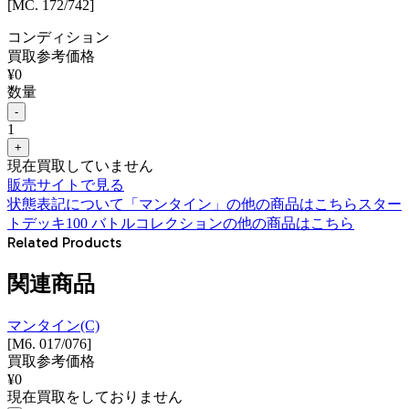
[MC. 172/742]
コンディション
買取参考価格
¥
0
数量
-
1
+
現在買取していません
販売サイトで見る
状態表記について
「
マンタイン
」の他の商品はこちら
スター
トデッキ100 バトルコレクション
の他の商品はこちら
Related Products
関連商品
マンタイン(C)
[M6. 017/076]
買取参考価格
¥
0
現在買取をしておりません