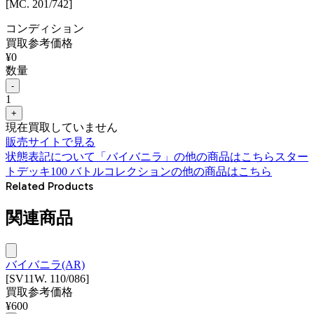
[MC. 201/742]
コンディション
買取参考価格
¥
0
数量
-
1
+
現在買取していません
販売サイトで見る
状態表記について
「
バイバニラ
」の他の商品はこちら
スター
トデッキ100 バトルコレクション
の他の商品はこちら
Related Products
関連商品
バイバニラ(AR)
[SV11W. 110/086]
買取参考価格
¥
600