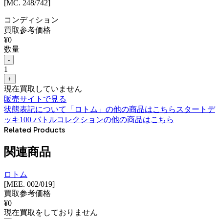
[MC. 248/742]
コンディション
買取参考価格
¥
0
数量
-
1
+
現在買取していません
販売サイトで見る
状態表記について
「
ロトム
」の他の商品はこちら
スタートデ
ッキ100 バトルコレクション
の他の商品はこちら
Related Products
関連商品
ロトム
[MEE. 002/019]
買取参考価格
¥
0
現在買取をしておりません