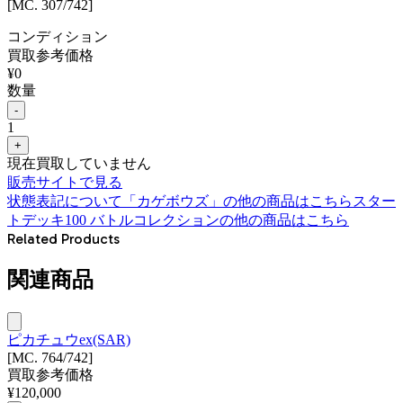
[MC. 307/742]
コンディション
買取参考価格
¥
0
数量
-
1
+
現在買取していません
販売サイトで見る
状態表記について
「
カゲボウズ
」の他の商品はこちら
スター
トデッキ100 バトルコレクション
の他の商品はこちら
Related Products
関連商品
ピカチュウex(SAR)
[MC. 764/742]
買取参考価格
¥
120,000