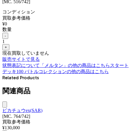
[MC. 516/742]
コンディション
買取参考価格
¥
0
数量
-
1
+
現在買取していません
販売サイトで見る
状態表記について
「
メルタン
」の他の商品はこちら
スタート
デッキ100 バトルコレクション
の他の商品はこちら
Related Products
関連商品
ピカチュウex(SAR)
[MC. 764/742]
買取参考価格
¥
130,000