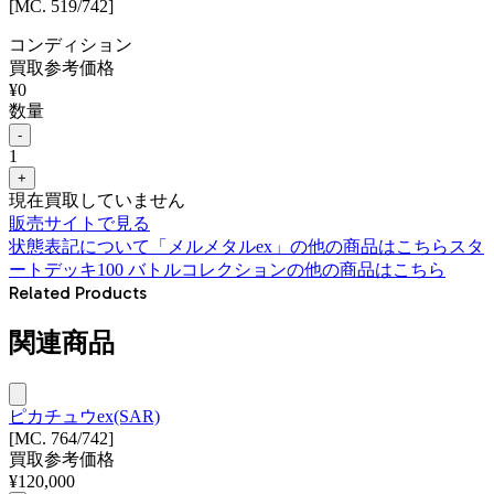
[MC. 519/742]
コンディション
買取参考価格
¥
0
数量
-
1
+
現在買取していません
販売サイトで見る
状態表記について
「
メルメタルex
」の他の商品はこちら
スタ
ートデッキ100 バトルコレクション
の他の商品はこちら
Related Products
関連商品
ピカチュウex(SAR)
[MC. 764/742]
買取参考価格
¥
120,000