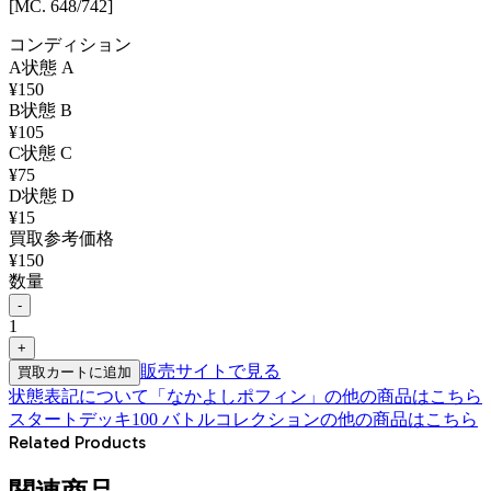
[MC. 648/742]
コンディション
A
状態
A
¥
150
B
状態
B
¥
105
C
状態
C
¥
75
D
状態
D
¥
15
買取参考価格
¥
150
数量
-
1
+
販売サイトで見る
買取カートに追加
状態表記について
「
なかよしポフィン
」の他の商品はこちら
スタートデッキ100 バトルコレクション
の他の商品はこちら
Related Products