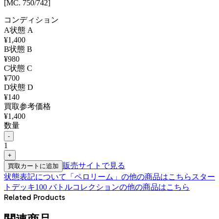
[MC. 750/742]
コンディション
A
状態
A
¥
1,400
B
状態
B
¥
980
C
状態
C
¥
700
D
状態
D
¥
140
買取参考価格
¥
1,400
数量
-
1
+
販売サイトで見る
買取カートに追加
状態表記について
「
ペロリーム
」の他の商品はこちら
スター
トデッキ100 バトルコレクション
の他の商品はこちら
Related Products