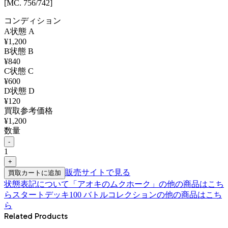
[MC. 756/742]
コンディション
A
状態
A
¥
1,200
B
状態
B
¥
840
C
状態
C
¥
600
D
状態
D
¥
120
買取参考価格
¥
1,200
数量
-
1
+
販売サイトで見る
買取カートに追加
状態表記について
「
アオキのムクホーク
」の他の商品はこち
ら
スタートデッキ100 バトルコレクション
の他の商品はこち
ら
Related Products