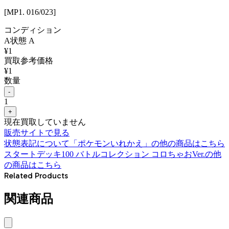
[MP1. 016/023]
コンディション
A
状態
A
¥
1
買取参考価格
¥
1
数量
-
1
+
現在買取していません
販売サイトで見る
状態表記について
「
ポケモンいれかえ
」の他の商品はこちら
スタートデッキ100 バトルコレクション コロちゃおVer.
の他
の商品はこちら
Related Products
関連商品