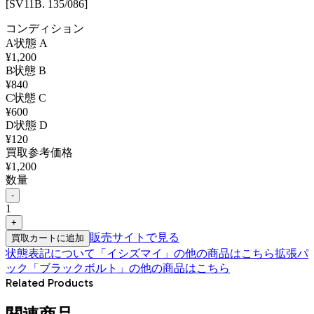
[SV11B. 135/086]
コンディション
A
状態
A
¥
1,200
B
状態
B
¥
840
C
状態
C
¥
600
D
状態
D
¥
120
買取参考価格
¥
1,200
数量
-
1
+
販売サイトで見る
買取カートに追加
状態表記について
「
イシズマイ
」の他の商品はこちら
拡張パ
ック「ブラックボルト」
の他の商品はこちら
Related Products