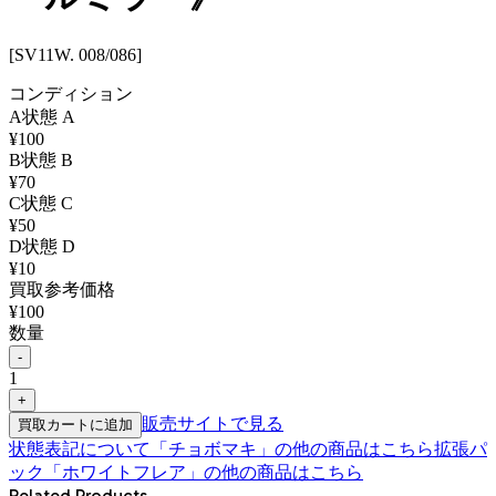
[SV11W. 008/086]
コンディション
A
状態
A
¥
100
B
状態
B
¥
70
C
状態
C
¥
50
D
状態
D
¥
10
買取参考価格
¥
100
数量
-
1
+
販売サイトで見る
買取カートに追加
状態表記について
「
チョボマキ
」の他の商品はこちら
拡張パ
ック「ホワイトフレア」
の他の商品はこちら
Related Products