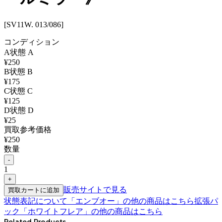
[SV11W. 013/086]
コンディション
A
状態
A
¥
250
B
状態
B
¥
175
C
状態
C
¥
125
D
状態
D
¥
25
買取参考価格
¥
250
数量
-
1
+
販売サイトで見る
買取カートに追加
状態表記について
「
エンブオー
」の他の商品はこちら
拡張パ
ック「ホワイトフレア」
の他の商品はこちら
Related Products