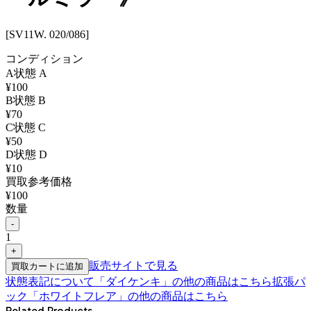
[SV11W. 020/086]
コンディション
A
状態
A
¥
100
B
状態
B
¥
70
C
状態
C
¥
50
D
状態
D
¥
10
買取参考価格
¥
100
数量
-
1
+
販売サイトで見る
買取カートに追加
状態表記について
「
ダイケンキ
」の他の商品はこちら
拡張パ
ック「ホワイトフレア」
の他の商品はこちら
Related Products