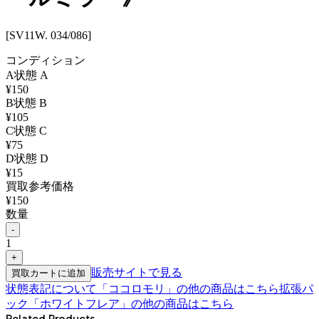
[SV11W. 034/086]
コンディション
A
状態
A
¥
150
B
状態
B
¥
105
C
状態
C
¥
75
D
状態
D
¥
15
買取参考価格
¥
150
数量
-
1
+
販売サイトで見る
買取カートに追加
状態表記について
「
ココロモリ
」の他の商品はこちら
拡張パ
ック「ホワイトフレア」
の他の商品はこちら
Related Products