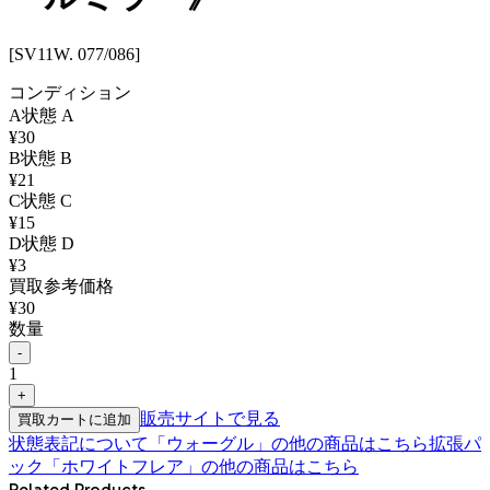
[SV11W. 077/086]
コンディション
A
状態
A
¥
30
B
状態
B
¥
21
C
状態
C
¥
15
D
状態
D
¥
3
買取参考価格
¥
30
数量
-
1
+
販売サイトで見る
買取カートに追加
状態表記について
「
ウォーグル
」の他の商品はこちら
拡張パ
ック「ホワイトフレア」
の他の商品はこちら
Related Products