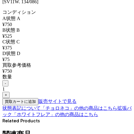
[SV11W. 134/086]
コンディション
A
状態
A
¥
750
B
状態
B
¥
525
C
状態
C
¥
375
D
状態
D
¥
75
買取参考価格
¥
750
数量
-
1
+
販売サイトで見る
買取カートに追加
状態表記について
「
チョロネコ
」の他の商品はこちら
拡張パ
ック「ホワイトフレア」
の他の商品はこちら
Related Products