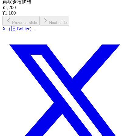
買取参考価格
¥
1,200
¥
1,100
Previous slide
Next slide
X（旧Twitter）