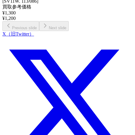
[SV11W. 113/086]
買取参考価格
¥
1,300
¥
1,200
Previous slide
Next slide
X（旧Twitter）