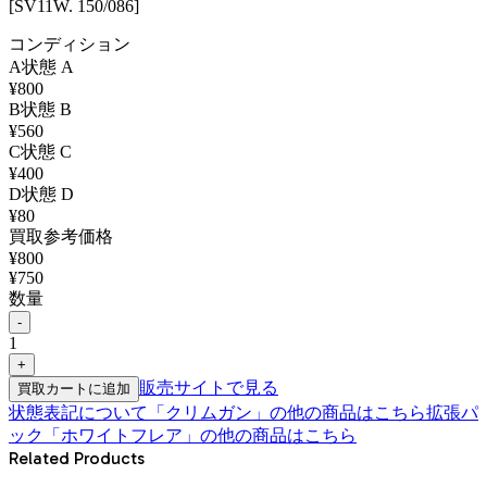
[SV11W. 150/086]
コンディション
A
状態
A
¥
800
B
状態
B
¥
560
C
状態
C
¥
400
D
状態
D
¥
80
買取参考価格
¥
800
¥
750
数量
-
1
+
販売サイトで見る
買取カートに追加
状態表記について
「
クリムガン
」の他の商品はこちら
拡張パ
ック「ホワイトフレア」
の他の商品はこちら
Related Products