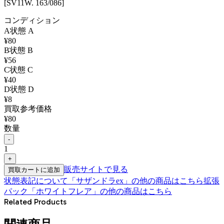
[SV11W. 163/086]
コンディション
A
状態
A
¥
80
B
状態
B
¥
56
C
状態
C
¥
40
D
状態
D
¥
8
買取参考価格
¥
80
数量
-
1
+
販売サイトで見る
買取カートに追加
状態表記について
「
サザンドラex
」の他の商品はこちら
拡張
パック「ホワイトフレア」
の他の商品はこちら
Related Products