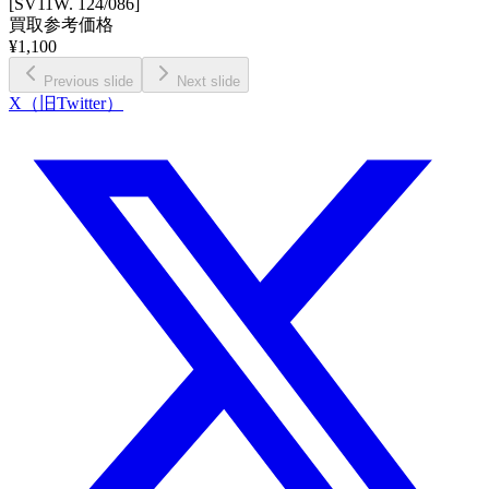
[SV11W. 124/086]
買取参考価格
¥
1,100
Previous slide
Next slide
X（旧Twitter）