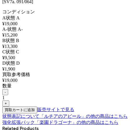
[SV7a. 091/064]
コンディション
A
状態
A
¥
19,000
A-
状態
A-
¥
15,200
B
状態
B
¥
13,300
C
状態
C
¥
9,500
D
状態
D
¥
1,900
買取参考価格
¥
19,000
数量
-
1
+
販売サイトで見る
買取カートに追加
状態表記について
「
ルチアのアピール
」の他の商品はこちら
強化拡張パック「楽園ドラゴーナ」
の他の商品はこちら
Related Products