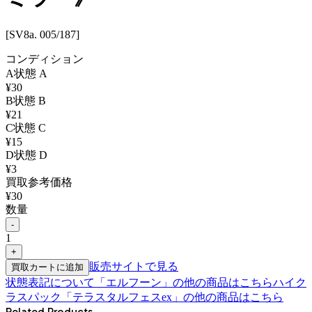
[SV8a. 005/187]
コンディション
A
状態
A
¥
30
B
状態
B
¥
21
C
状態
C
¥
15
D
状態
D
¥
3
買取参考価格
¥
30
数量
-
1
+
販売サイトで見る
買取カートに追加
状態表記について
「
エルフーン
」の他の商品はこちら
ハイク
ラスパック「テラスタルフェスex」
の他の商品はこちら
Related Products