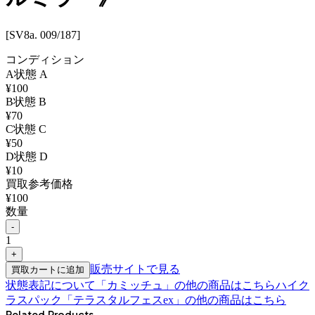
[SV8a. 009/187]
コンディション
A
状態
A
¥
100
B
状態
B
¥
70
C
状態
C
¥
50
D
状態
D
¥
10
買取参考価格
¥
100
数量
-
1
+
販売サイトで見る
買取カートに追加
状態表記について
「
カミッチュ
」の他の商品はこちら
ハイク
ラスパック「テラスタルフェスex」
の他の商品はこちら
Related Products