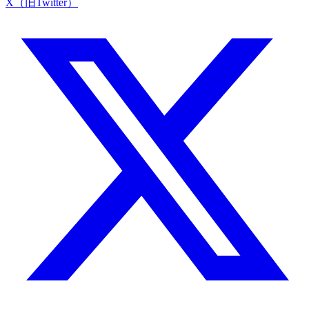
X（旧Twitter）