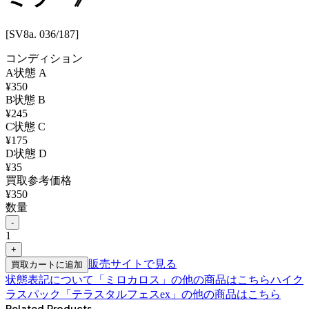
[SV8a. 036/187]
コンディション
A
状態
A
¥
350
B
状態
B
¥
245
C
状態
C
¥
175
D
状態
D
¥
35
買取参考価格
¥
350
数量
-
1
+
販売サイトで見る
買取カートに追加
状態表記について
「
ミロカロス
」の他の商品はこちら
ハイク
ラスパック「テラスタルフェスex」
の他の商品はこちら
Related Products