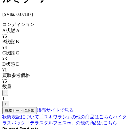
[SV8a. 037/187]
コンディション
A
状態
A
¥
5
B
状態
B
¥
4
C
状態
C
¥
3
D
状態
D
¥
1
買取参考価格
¥
5
数量
-
1
+
販売サイトで見る
買取カートに追加
状態表記について
「
ユキワラシ
」の他の商品はこちら
ハイク
ラスパック「テラスタルフェスex」
の他の商品はこちら
Related Products