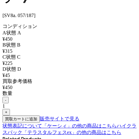
[SV8a. 057/187]
コンディション
A
状態
A
¥
450
B
状態
B
¥
315
C
状態
C
¥
225
D
状態
D
¥
45
買取参考価格
¥
450
数量
-
1
+
販売サイトで見る
買取カートに追加
状態表記について
「
ケーシィ
」の他の商品はこちら
ハイクラ
スパック「テラスタルフェスex」
の他の商品はこちら
Related Products