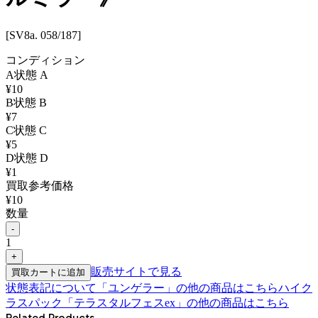
[SV8a. 058/187]
コンディション
A
状態
A
¥
10
B
状態
B
¥
7
C
状態
C
¥
5
D
状態
D
¥
1
買取参考価格
¥
10
数量
-
1
+
販売サイトで見る
買取カートに追加
状態表記について
「
ユンゲラー
」の他の商品はこちら
ハイク
ラスパック「テラスタルフェスex」
の他の商品はこちら
Related Products