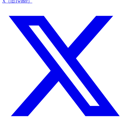
X（旧Twitter）