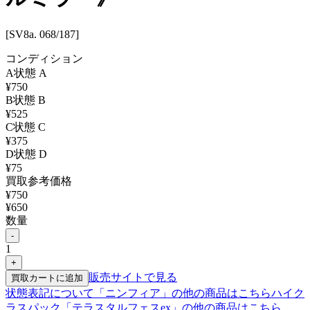
[SV8a. 068/187]
コンディション
A
状態
A
¥
750
B
状態
B
¥
525
C
状態
C
¥
375
D
状態
D
¥
75
買取参考価格
¥
750
¥
650
数量
-
1
+
販売サイトで見る
買取カートに追加
状態表記について
「
ニンフィア
」の他の商品はこちら
ハイク
ラスパック「テラスタルフェスex」
の他の商品はこちら