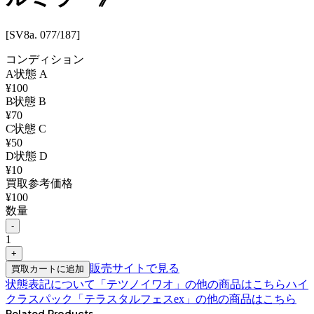
[SV8a. 077/187]
コンディション
A
状態
A
¥
100
B
状態
B
¥
70
C
状態
C
¥
50
D
状態
D
¥
10
買取参考価格
¥
100
数量
-
1
+
販売サイトで見る
買取カートに追加
状態表記について
「
テツノイワオ
」の他の商品はこちら
ハイ
クラスパック「テラスタルフェスex」
の他の商品はこちら
Related Products