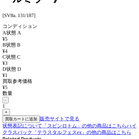
[SV8a. 131/187]
コンディション
A
状態
A
¥
5
B
状態
B
¥
4
C
状態
C
¥
3
D
状態
D
¥
1
買取参考価格
¥
5
数量
-
1
+
販売サイトで見る
買取カートに追加
状態表記について
「
スピンロトム
」の他の商品はこちら
ハイ
クラスパック「テラスタルフェスex」
の他の商品はこちら
Related Products