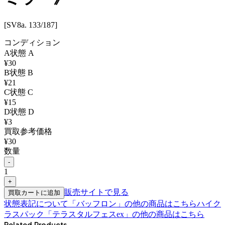
[SV8a. 133/187]
コンディション
A
状態
A
¥
30
B
状態
B
¥
21
C
状態
C
¥
15
D
状態
D
¥
3
買取参考価格
¥
30
数量
-
1
+
販売サイトで見る
買取カートに追加
状態表記について
「
バッフロン
」の他の商品はこちら
ハイク
ラスパック「テラスタルフェスex」
の他の商品はこちら
Related Products