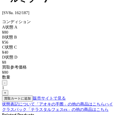
[SV8a. 162/187]
コンディション
A
状態
A
¥
80
B
状態
B
¥
56
C
状態
C
¥
40
D
状態
D
¥
8
買取参考価格
¥
80
数量
-
1
+
販売サイトで見る
買取カートに追加
状態表記について
「
アオキの手際
」の他の商品はこちら
ハイ
クラスパック「テラスタルフェスex」
の他の商品はこちら
Related Products