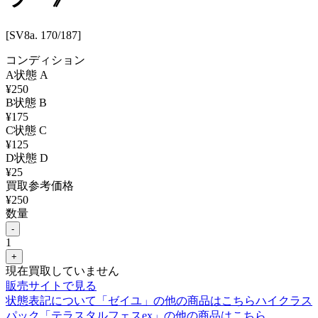
[SV8a. 170/187]
コンディション
A
状態
A
¥
250
B
状態
B
¥
175
C
状態
C
¥
125
D
状態
D
¥
25
買取参考価格
¥
250
数量
-
1
+
現在買取していません
販売サイトで見る
状態表記について
「
ゼイユ
」の他の商品はこちら
ハイクラス
パック「テラスタルフェスex」
の他の商品はこちら