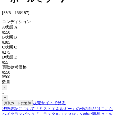
[SV8a. 186/187]
コンディション
A
状態
A
¥
550
B
状態
B
¥
385
C
状態
C
¥
275
D
状態
D
¥
55
買取参考価格
¥
550
¥
500
数量
-
1
+
販売サイトで見る
買取カートに追加
状態表記について
「
ミストエネルギー
」の他の商品はこちら
ハイクラスパック「テラスタルフェスex」
の他の商品はこち