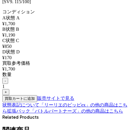
[SV9. 115/100]
コンディション
A
状態
A
¥
1,700
B
状態
B
¥
1,190
C
状態
C
¥
850
D
状態
D
¥
170
買取参考価格
¥
1,700
数量
-
1
+
販売サイトで見る
買取カートに追加
状態表記について
「
リーリエのピッピex
」の他の商品はこち
ら
拡張パック「バトルパートナーズ」
の他の商品はこちら
Related Products