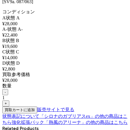
[SV9a. 087/063]
コンディション
A
状態
A
¥
28,000
A-
状態
A-
¥
22,400
B
状態
B
¥
19,600
C
状態
C
¥
14,000
D
状態
D
¥
2,800
買取参考価格
¥
28,000
数量
-
1
+
販売サイトで見る
買取カートに追加
状態表記について
「
シロナのガブリアスex
」の他の商品はこ
ちら
強化拡張パック「熱風のアリーナ」
の他の商品はこちら
Related Products