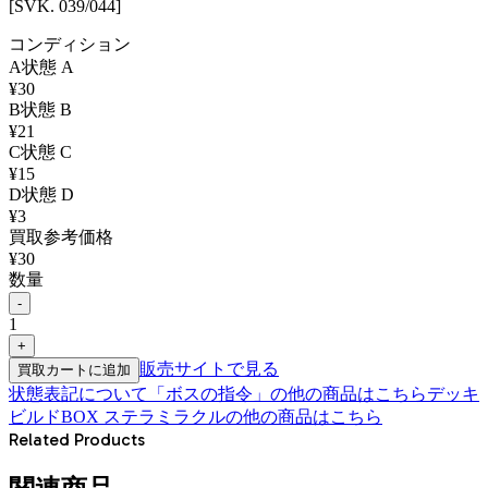
[SVK. 039/044]
コンディション
A
状態
A
¥
30
B
状態
B
¥
21
C
状態
C
¥
15
D
状態
D
¥
3
買取参考価格
¥
30
数量
-
1
+
販売サイトで見る
買取カートに追加
状態表記について
「
ボスの指令
」の他の商品はこちら
デッキ
ビルドBOX ステラミラクル
の他の商品はこちら
Related Products