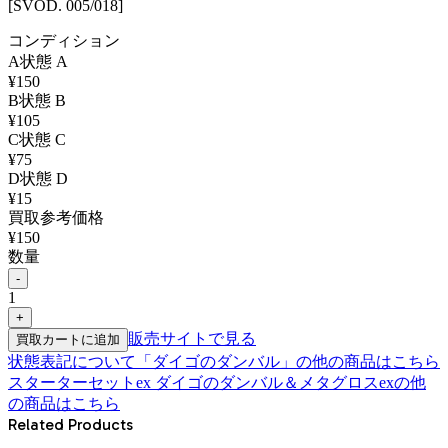
[SVOD. 005/018]
コンディション
A
状態
A
¥
150
B
状態
B
¥
105
C
状態
C
¥
75
D
状態
D
¥
15
買取参考価格
¥
150
数量
-
1
+
販売サイトで見る
買取カートに追加
状態表記について
「
ダイゴのダンバル
」の他の商品はこちら
スターターセットex ダイゴのダンバル＆メタグロスex
の他
の商品はこちら
Related Products