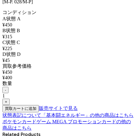
[M-P. 028/M-P]
コンディション
A
状態
A
¥
450
B
状態
B
¥
315
C
状態
C
¥
225
D
状態
D
¥
45
買取参考価格
¥
450
¥
400
数量
-
1
+
販売サイトで見る
買取カートに追加
状態表記について
「
基本闘エネルギー
」の他の商品はこちら
ポケモンカードゲーム MEGA プロモーションカード
の他の
商品はこちら
Related Products