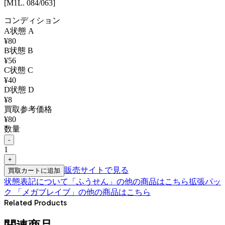
[M1L. 084/063]
コンディション
A
状態
A
¥
80
B
状態
B
¥
56
C
状態
C
¥
40
D
状態
D
¥
8
買取参考価格
¥
80
数量
-
1
+
販売サイトで見る
買取カートに追加
状態表記について
「
ふうせん
」の他の商品はこちら
拡張パッ
ク 「メガブレイブ」
の他の商品はこちら
Related Products